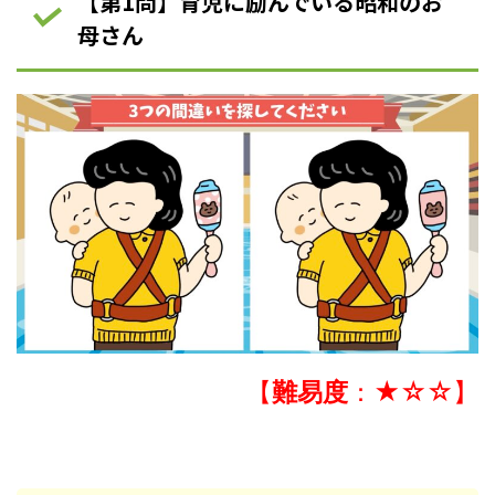
【第1問】育児に励んでいる昭和のお
母さん
【
難易度
：★☆☆】