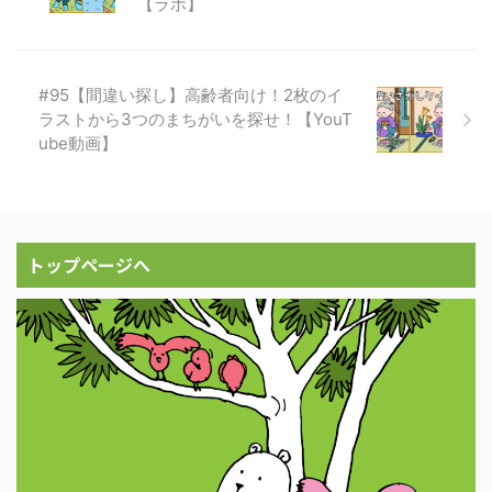
【ラボ】
#95【間違い探し】高齢者向け！2枚のイ
ラストから3つのまちがいを探せ！【YouT
ube動画】
トップページへ