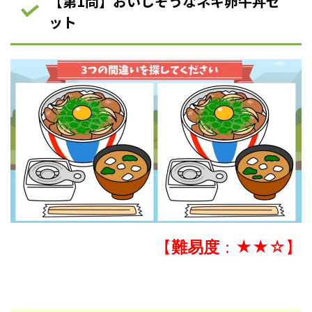
【第1問】おいしそうなネギ卵牛丼セ
ット
【
難易度
：★★☆】