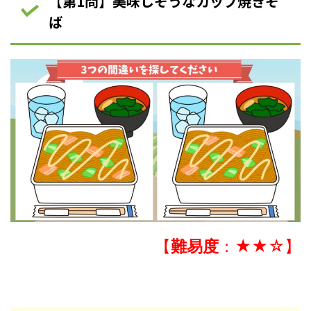
【第1問】美味しそうなカップ焼きそ
ば
【
難易度
：★★☆】