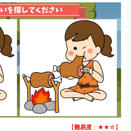
【
難易度
：★★☆】