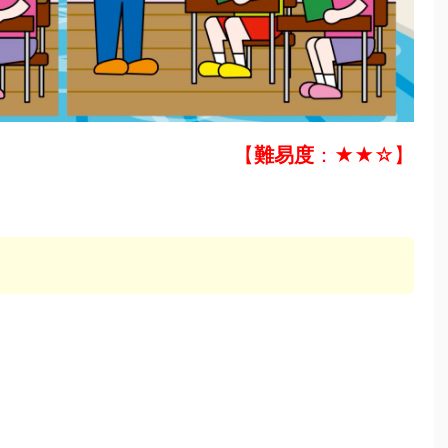
【
難易度
：★★☆】