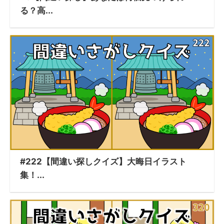
る？高...
#222【間違い探しクイズ】大晦日イラスト
集！...