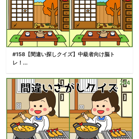
#158【間違い探しクイズ】中級者向け脳ト
レ！...