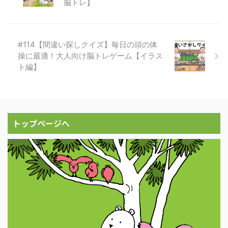
脳トレ】
#114【間違い探しクイズ】毎日の頭の体
操に最適！大人向け脳トレゲーム【イラス
ト編】
トップページへ