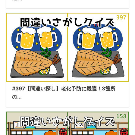
#397【間違い探し】老化予防に最適！3箇所
の...