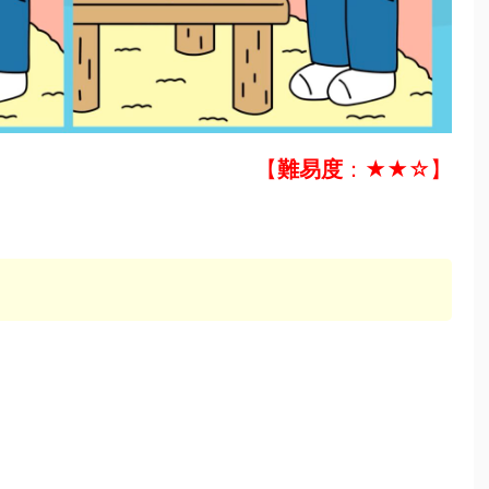
【
難易度
：★★☆】