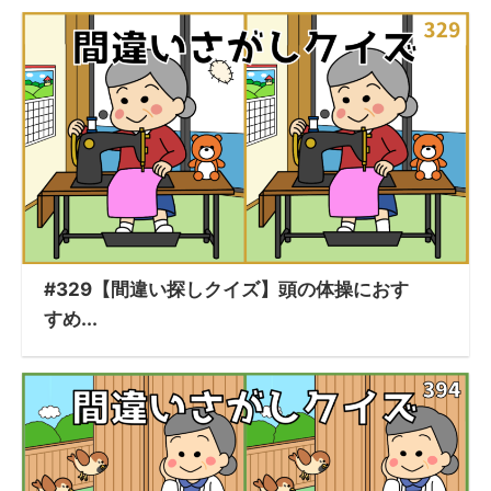
#329【間違い探しクイズ】頭の体操におす
すめ...