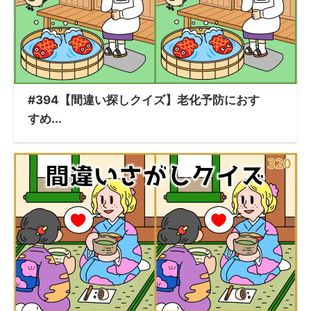
#394【間違い探しクイズ】老化予防におす
すめ...