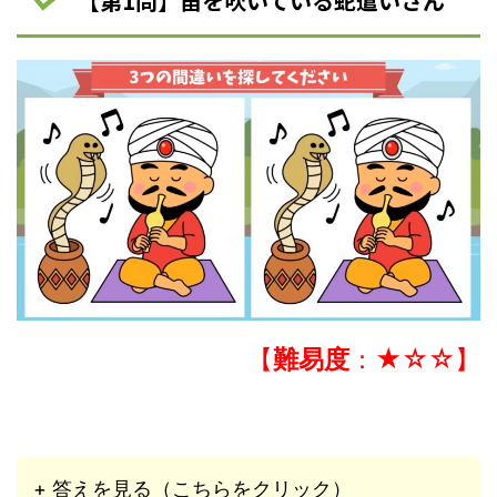
【第1問】笛を吹いている蛇遣いさん
【
難易度
：★☆☆】
+ 答えを見る（こちらをクリック）