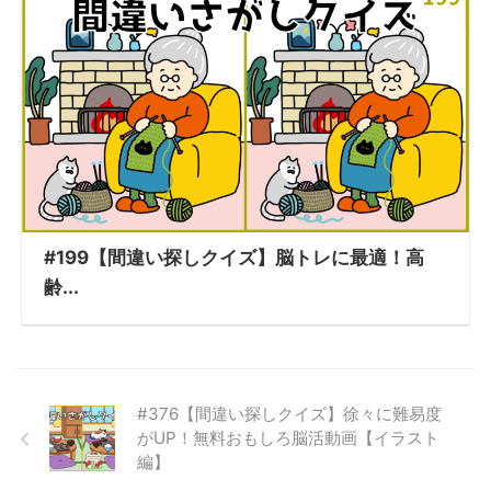
#199【間違い探しクイズ】脳トレに最適！高
齢...
#376【間違い探しクイズ】徐々に難易度
がUP！無料おもしろ脳活動画【イラスト
編】