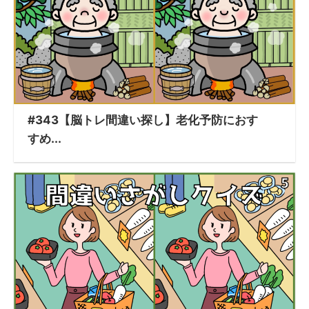
#343【脳トレ間違い探し】老化予防におす
すめ...