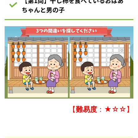
【第1問】干し柿を食べているおばあ
ちゃんと男の子
【
難易度
：★☆☆】