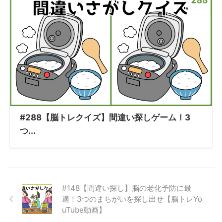
#288【脳トレクイズ】間違い探しゲーム！3
つ...
#148【間違い探し】脳の老化予防に最
適！3つのまちがいを探し出せ【脳トレYo
uTube動画】