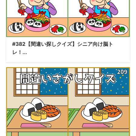
#382【間違い探しクイズ】シニア向け脳ト
レ！...