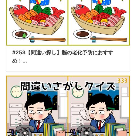
#253【間違い探し】脳の老化予防におすす
め！...