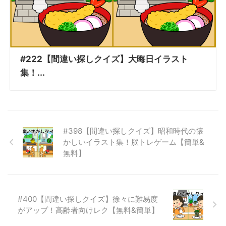
#222【間違い探しクイズ】大晦日イラスト
集！...
#398【間違い探しクイズ】昭和時代の懐
かしいイラスト集！脳トレゲーム【簡単&
無料】
#400【間違い探しクイズ】徐々に難易度
がアップ！高齢者向けレク【無料&簡単】