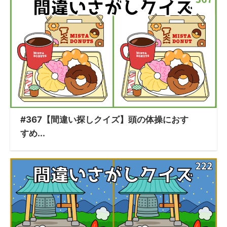
#367【間違い探しクイズ】頭の体操におす
すめ...