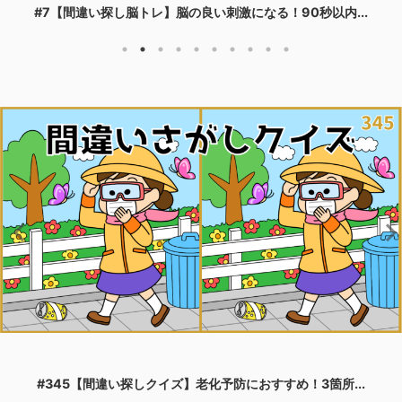
#197【間違い探しクイズ】全3問・イラスト編！脳トレ...
#289【脳トレ間違い探し】楽しく頭の体操！3つのまち...