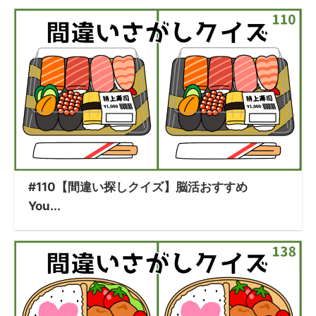
#110【間違い探しクイズ】脳活おすすめ
You...