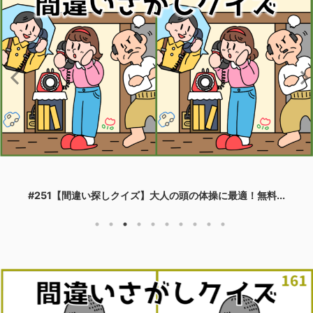
#251【間違い探しクイズ】大人の頭の体操に最適！無料...