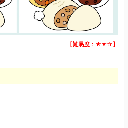
【
難易度
：★★☆】