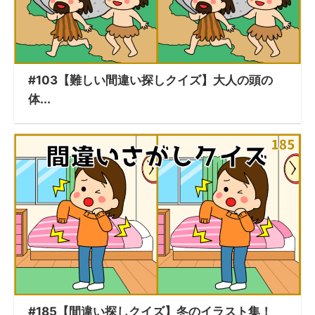
#103【難しい間違い探しクイズ】大人の頭の
体...
#185【間違い探しクイズ】冬のイラスト集！