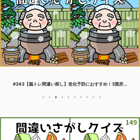
#343【脳トレ間違い探し】老化予防におすすめ！3箇所...