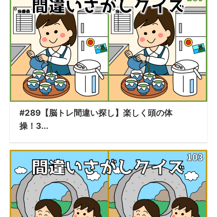
#289【脳トレ間違い探し】楽しく頭の体
操！3...