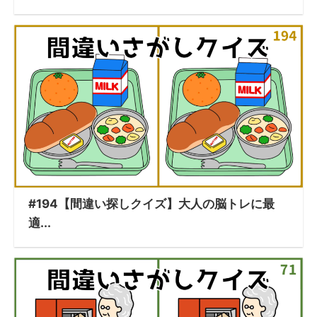
#194【間違い探しクイズ】大人の脳トレに最
適...