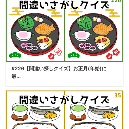
#226【間違い探しクイズ】お正月(年始)に
最...