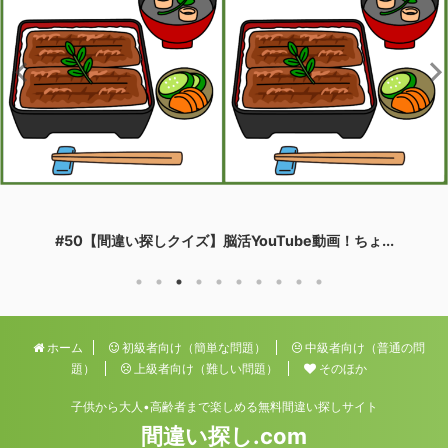
#50【間違い探しクイズ】脳活YouTube動画！ちょ...
ホーム
初級者向け（簡単な問題）
中級者向け（普通の問
題）
上級者向け（難しい問題）
そのほか
子供から大人•高齢者まで楽しめる無料間違い探しサイト
間違い探し.com