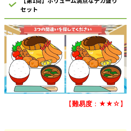
【第1問】ボリューム満点なデカ盛り
セット
【
難易度
：★★☆】