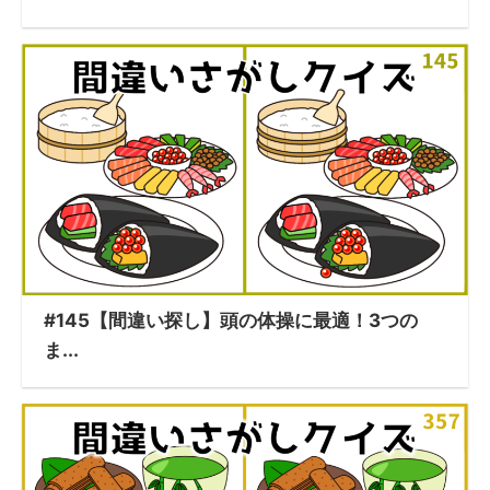
#145【間違い探し】頭の体操に最適！3つの
ま...