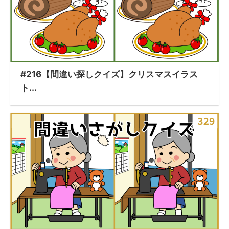
#216【間違い探しクイズ】クリスマスイラス
ト...