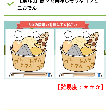
【第1問】熱々で美味しそうなコンビ
ニおでん
【
難易度
：★☆☆】