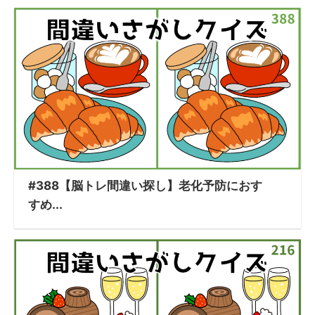
#388【脳トレ間違い探し】老化予防におす
すめ...