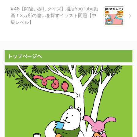
#48【間違い探しクイズ】脳活YouTube動
画！3カ所の違いを探すイラスト問題【中
級レベル】
トップページへ