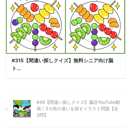
#315【間違い探しクイズ】無料シニア向け脳
ト...
#46【間違い探しクイズ】脳活YouTube動
画！3カ所の違いを探すイラスト問題【全
3問】