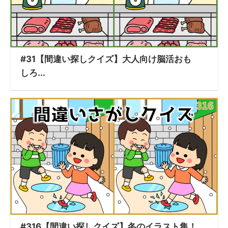
#31【間違い探しクイズ】大人向け脳活おも
しろ...
#316【間違い探しクイズ】冬のイラスト集！