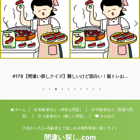
#178【間違い探しクイズ】難しいけど面白い！脳トレお...
ホーム
初級者向け（簡単な問題）
中級者向け（普通の問
題）
上級者向け（難しい問題）
そのほか
子供から大人•高齢者まで楽しめる無料間違い探しサイト
間違い探し.com