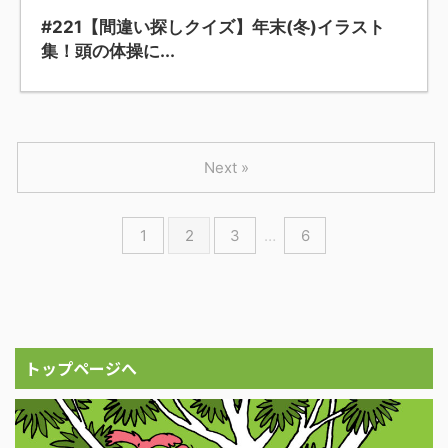
#221【間違い探しクイズ】年末(冬)イラスト
集！頭の体操に...
Next »
1
2
3
…
6
トップページへ