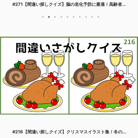
#26【脳トレ間違い探し】高齢者におすすめ！楽しく脳の...
#193【間違い探しクイズ】大人の脳トレに最適！簡単お...